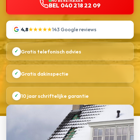
NU BEREIKBAAR
BEL 040 218 22 09
4,8
★★★★★
143 Google reviews
✓
Gratis telefonisch advies
✓
Gratis dakinspectie
✓
10 jaar schriftelijke garantie