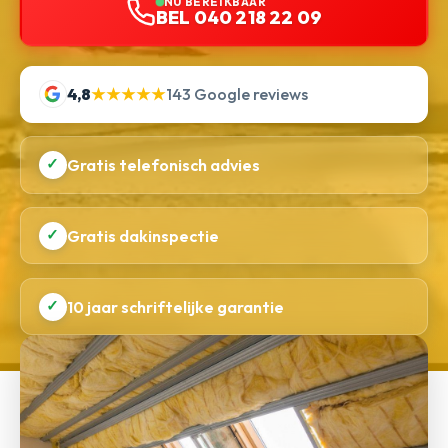
NU BEREIKBAAR
BEL 040 218 22 09
4,8
★★★★★
143 Google reviews
✓
Gratis telefonisch advies
✓
Gratis dakinspectie
✓
10 jaar schriftelijke garantie