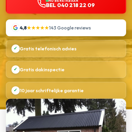
NU BEREIKBAAR
BEL 040 218 22 09
4,8
★★★★★
143 Google reviews
✓
Gratis telefonisch advies
✓
Gratis dakinspectie
✓
10 jaar schriftelijke garantie