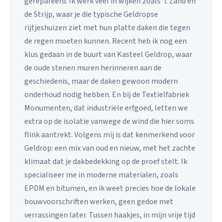
gerepareerd. Ik werk veel in wijken zoals 't Zand en
de Strijp, waar je die typische Geldropse
rijtjeshuizen ziet met hun platte daken die tegen
de regen moeten kunnen. Recent heb ik nog een
klus gedaan in de buurt van Kasteel Geldrop, waar
de oude stenen muren herinneren aan de
geschiedenis, maar de daken gewoon modern
onderhoud nodig hebben. En bij de Textielfabriek
Monumenten, dat industriële erfgoed, letten we
extra op de isolatie vanwege de wind die hier soms
flink aantrekt. Volgens mij is dat kenmerkend voor
Geldrop: een mix van oud en nieuw, met het zachte
klimaat dat je dakbedekking op de proef stelt. Ik
specialiseer me in moderne materialen, zoals
EPDM en bitumen, en ik weet precies hoe de lokale
bouwvoorschriften werken, geen gedoe met
verrassingen later. Tussen haakjes, in mijn vrije tijd