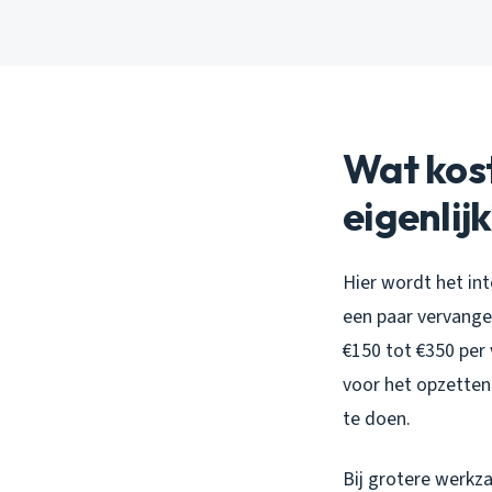
Wat kost
eigenlij
Hier wordt het in
een paar vervange
€150 tot €350 per 
voor het opzetten
te doen.
Bij grotere werk