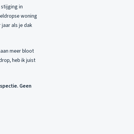
stijging in
Geldropse woning
jaar als je dak
taan meer bloot
rop, heb ik juist
nspectie. Geen