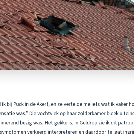
ik bij Puck in de Akert, en ze vertelde me iets wat ik vaker h
satie was.” Die vochtvlek op haar zolderkamer bleek uiteind
imerend bezig was. Het gekke is, in Geldrop zie ik dit patroo
 symptomen verkeerd interpreteren en daardoor te laat ingri