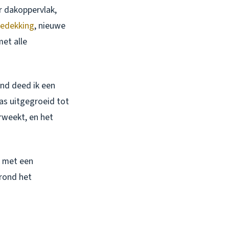
r dakoppervlak,
edekking
, nieuwe
et alle
and deed ik een
as uitgegroeid tot
rweekt, en het
k met een
 rond het