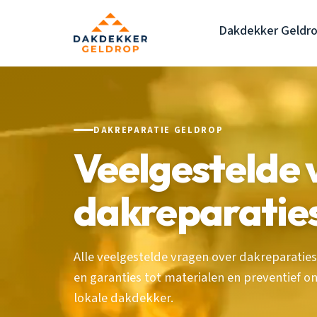
Dakdekker Geldr
DAKREPARATIE GELDROP
Veelgestelde 
dakreparatie
Alle veelgestelde vragen over dakreparatie
en garanties tot materialen en preventief o
lokale dakdekker.