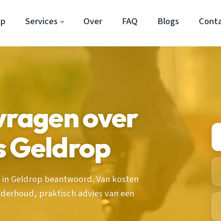
op
Services
Over
FAQ
Blogs
Cont
vragen over
s Geldrop
s in Geldrop beantwoord. Van kosten
nderhoud, praktisch advies van een