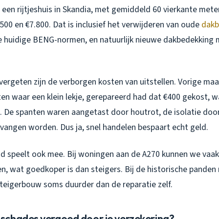
een rijtjeshuis in Skandia, met gemiddeld 60 vierkante mete
500 en €7.800. Dat is inclusief het verwijderen van oude
dakb
de huidige BENG-normen, en natuurlijk nieuwe dakbedekking m
ergeten zijn de verborgen kosten van uitstellen. Vorige ma
ten waar een klein lekje, gerepareerd had dat €400 gekost, w
. De spanten waren aangetast door houtrot, de isolatie doo
vangen worden. Dus ja, snel handelen bespaart echt geld.
id speelt ook mee. Bij woningen aan de A270 kunnen we vaa
, wat goedkoper is dan steigers. Bij de historische panden
teigerbouw soms duurder dan de reparatie zelf.
chades vergoed door je verzekering?