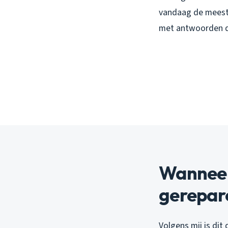
vandaag de mees
met antwoorden di
Wanneer 
gerepar
Volgens mij is dit