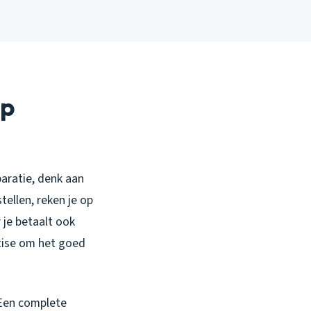
op
paratie, denk aan
ellen, reken je op
 je betaalt ook
rtise om het goed
 Een complete