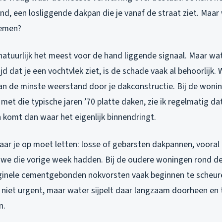
ond, een losliggende dakpan die je vanaf de straat ziet. Maa
nemen?
natuurlijk het meest voor de hand liggende signaal. Maar wa
jd dat je een vochtvlek ziet, is de schade vaak al behoorlijk.
an de minste weerstand door je dakconstructie. Bij de wonin
met die typische jaren ’70 platte daken, zie ik regelmatig d
 komt dan waar het eigenlijk binnendringt.
aar je op moet letten: losse of gebarsten dakpannen, vooral
 we die vorige week hadden. Bij de oudere woningen rond de
iginele cementgebonden nokvorsten vaak beginnen te scheure
n niet urgent, maar water sijpelt daar langzaam doorheen en 
n.