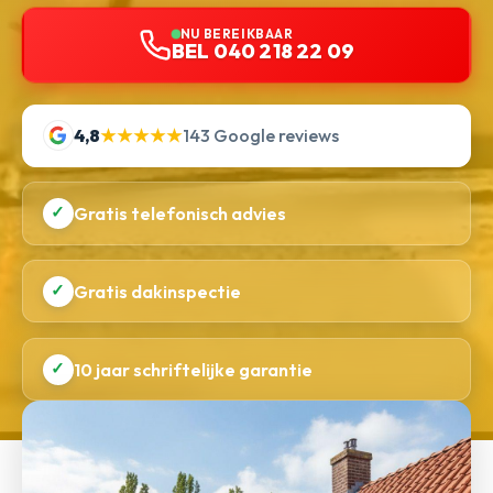
NU BEREIKBAAR
BEL 040 218 22 09
4,8
★★★★★
143 Google reviews
✓
Gratis telefonisch advies
✓
Gratis dakinspectie
✓
10 jaar schriftelijke garantie