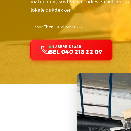
materialen, kosten, subsidies en het renova
lokale dakdekker.
door
Theo
· 30 oktober 2025
NU BEREIKBAAR
BEL 040 218 22 09