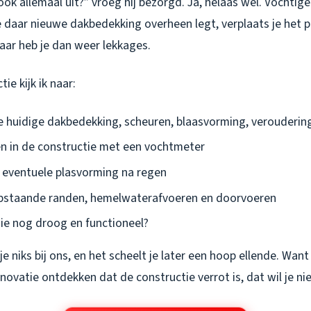
ok allemaal uit?” vroeg hij bezorgd. Ja, helaas wel. Vochtige
je daar nieuwe dakbedekking overheen legt, verplaats je het 
aar heb je dan weer lekkages.
tie kijk ik naar:
e huidige dakbedekking, scheuren, blaasvorming, verouderin
 in de constructie met een vochtmeter
 eventuele plasvorming na regen
opstaande randen, hemelwaterafvoeren en doorvoeren
 die nog droog en functioneel?
je niks bij ons, en het scheelt je later een hoop ellende. Wan
novatie ontdekken dat de constructie verrot is, dat wil je n