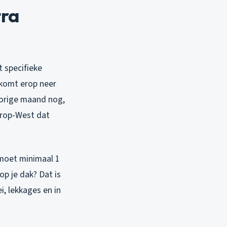
tra
 specifieke
komt erop neer
Vorige maand nog,
drop-West dat
 moet minimaal 1
op je dak? Dat is
, lekkages en in