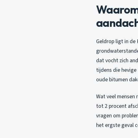
Waarom 
aandach
Geldrop ligt in d
grondwaterstanden
dat vocht zich an
tijdens die hevig
oude bitumen dake
Wat veel mensen ni
tot 2 procent afsc
vragen om problem
het ergste geval 