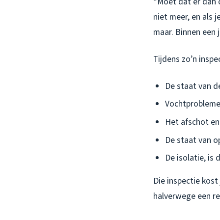
“Moet dat er dan o
niet meer, en als 
maar. Binnen een j
Tijdens zo’n inspec
De staat van d
Vochtproblemen
Het afschot en
De staat van 
De isolatie, is
Die inspectie kost 
halverwege een re