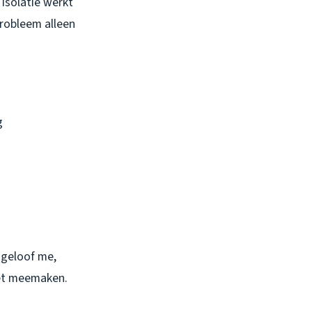
 isolatie werkt
probleem alleen
g
t geloof me,
iet meemaken.