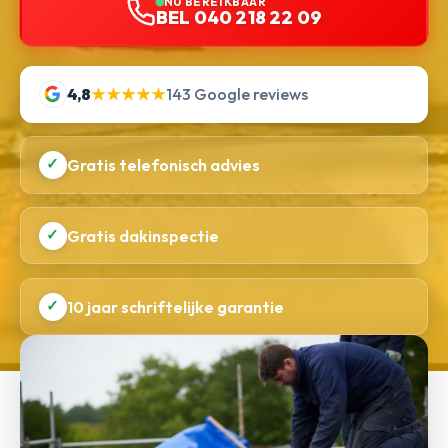
NU BEREIKBAAR
BEL 040 218 22 09
4,8
★★★★★
143 Google reviews
✓
Gratis telefonisch advies
✓
Gratis dakinspectie
✓
10 jaar schriftelijke garantie