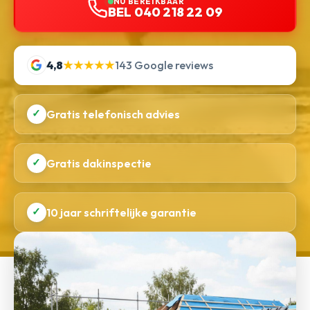
NU BEREIKBAAR
BEL 040 218 22 09
4,8
★★★★★
143 Google reviews
✓
Gratis telefonisch advies
✓
Gratis dakinspectie
✓
10 jaar schriftelijke garantie