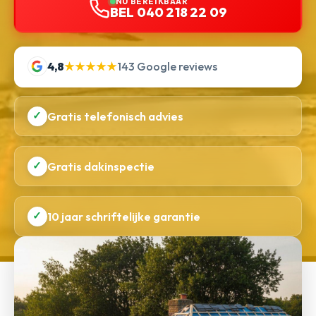
NU BEREIKBAAR
BEL 040 218 22 09
4,8
★★★★★
143 Google reviews
✓
Gratis telefonisch advies
✓
Gratis dakinspectie
✓
10 jaar schriftelijke garantie