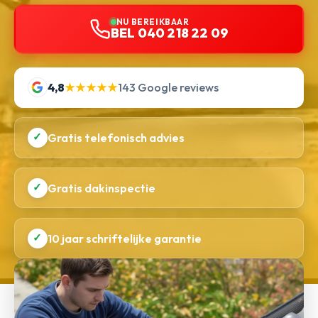
NU BEREIKBAAR
BEL 040 218 22 09
4,8
★★★★★
143 Google reviews
✓
Gratis telefonisch advies
✓
Gratis dakinspectie
✓
10 jaar schriftelijke garantie